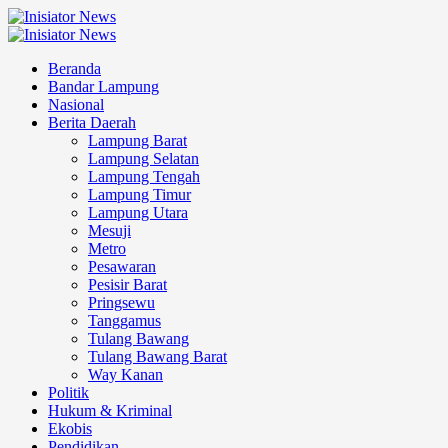
Skip
to
Primary
content
Menu
Beranda
Bandar Lampung
Nasional
Berita Daerah
Lampung Barat
Lampung Selatan
Lampung Tengah
Lampung Timur
Lampung Utara
Mesuji
Metro
Pesawaran
Pesisir Barat
Pringsewu
Tanggamus
Tulang Bawang
Tulang Bawang Barat
Way Kanan
Politik
Hukum & Kriminal
Ekobis
Pendidikan