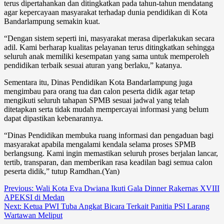
terus dipertahankan dan ditingkatkan pada tahun-tahun mendatang
agar kepercayaan masyarakat terhadap dunia pendidikan di Kota
Bandarlampung semakin kuat.
“Dengan sistem seperti ini, masyarakat merasa diperlakukan secara
adil. Kami berharap kualitas pelayanan terus ditingkatkan sehingga
seluruh anak memiliki kesempatan yang sama untuk memperoleh
pendidikan terbaik sesuai aturan yang berlaku,” katanya.
Sementara itu, Dinas Pendidikan Kota Bandarlampung juga
mengimbau para orang tua dan calon peserta didik agar tetap
mengikuti seluruh tahapan SPMB sesuai jadwal yang telah
ditetapkan serta tidak mudah mempercayai informasi yang belum
dapat dipastikan kebenarannya.
“Dinas Pendidikan membuka ruang informasi dan pengaduan bagi
masyarakat apabila mengalami kendala selama proses SPMB
berlangsung. Kami ingin memastikan seluruh proses berjalan lancar,
tertib, transparan, dan memberikan rasa keadilan bagi semua calon
peserta didik,” tutup Ramdhan.(Yan)
Post
Previous:
Wali Kota Eva Dwiana Ikuti Gala Dinner Rakernas XVIII
APEKSI di Medan
navigation
Next:
Ketua PWI Tuba Angkat Bicara Terkait Panitia PSl Larang
Wartawan Meliput