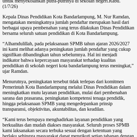
untuk menyekolahkan putra-putrinya di sekolah negeri.Rabu.
(1/7/26)
Kepala Dinas Pendidikan Kota Bandarlampung, M. Nur Ramdan,
mengatakan meningkatnya jumlah pendaftar merupakan hasil dari
berbagai upaya pembenahan yang terus dilakukan Dinas Pendidikan
bersama seluruh satuan pendidikan di Kota Bandarlampung.
“Alhamdulillah, pada pelaksanaan SPMB tahun ajaran 2026/2027
ini kami melihat adanya peningkatan jumlah pendaftar yang cukup
signifikan dibandingkan tahun sebelumnya. Hal ini menjadi
indikator bahwa kepercayaan masyarakat terhadap kualitas
pendidikan di sekolah negeri kota bandarlampung terus meningkat,”
ujar Ramdan.
Menurutnya, peningkatan tersebut tidak terlepas dari komitmen
Pemerintah Kota Bandarlampung melalui Dinas Pendidikan dalam
meningkatkan mutu layanan pendidikan, mulai dari pembenahan
sarana dan prasarana, peningkatan kompetensi tenaga pendidik,
hingga pelaksanaan SPMB yang mengedepankan prinsip
transparansi, objektivitas, akuntabilitas, dan keadilan.
“Kami terus berupaya menghadirkan layanan pendidikan yang
berkualitas dan mudah diakses masyarakat. Seluruh proses SPMB
kami laksanakan secara terbuka sesuai dengan ketentuan yang
berlaku sehingga masyarakat dapat mengikuti setiap tahapan dengan