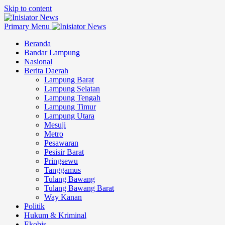
Skip to content
Primary Menu
Beranda
Bandar Lampung
Nasional
Berita Daerah
Lampung Barat
Lampung Selatan
Lampung Tengah
Lampung Timur
Lampung Utara
Mesuji
Metro
Pesawaran
Pesisir Barat
Pringsewu
Tanggamus
Tulang Bawang
Tulang Bawang Barat
Way Kanan
Politik
Hukum & Kriminal
Ekobis