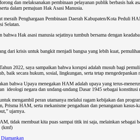
mendorong dan melaksanakan pembinaan pelayanan publik berbasis ha
serta dalam pemajuan Hak Asasi Manusia.
 meraih Penghargaan Pembinaan Daerah Kabupaten/Kota Peduli HAM be
i Selatan.
bahwa Hak asasi manusia sejatinya tumbuh bersama dengan keadaban s
ng dari krisis untuk bangkit menjadi bangsa yang lebih kuat, pemuli
a Tahun 2022, saya sampaikan bahwa korupsi adalah musuh bagi pemuli
baik secara hukum, sosial, lingkungan, serta tetap mengedepankan nil
an bahwa Upaya menegakan HAM adalah upaya yang terus-menerus haru
dan ideologi negara dan undang-undang Dasar 1945 sebagai konstitusi 
ntuk mengambil peran utamanya melalui ragam kebijakan dan progr
ham, Prisma HAM, serta mekanisme pengaduan dan penanganan kasus-
ut,” ujarnya.
M, tidak membuat kita puas sampai titik ini saja, melainkan sebagai b
 (kmf)
r Diamankan