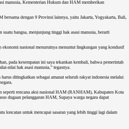
k asasi manusia, Kementerian Hukum dan HAM memberikan
rsama dengan 9 Provinsi lainnya, yaitu Jakarta, Yogyakarta, Bali,
uatu bangsa, menjunjung tinggi hak asasi manusia, berarti
han ekonomi nasional menurutnya menuntut lingkungan yang kondusif
han, pada kesempatan ini saya tekankan kembali, bahwa pemerintah
ai-nilai hak asasi manusia,” tegasnya.
s ditingkatkan sebagai amanat seluruh rakyat indonesia melalui
negara.
am seperti rencana aksi nasional HAM (RANHAM), Kabupaten Kota
kasus dugaan pelanggaran HAM, Supaya warga negara dapat
atu loncatan untuk mencapai sasaran yang lebih tinggi lagi dalam