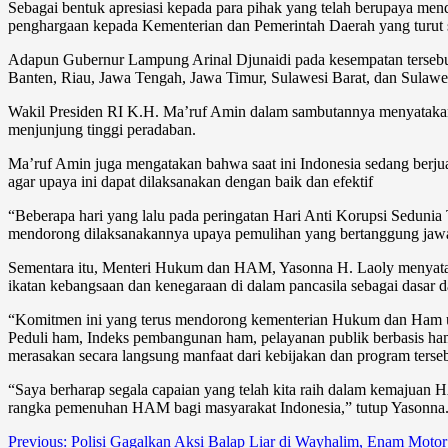
Sebagai bentuk apresiasi kepada para pihak yang telah berupaya 
penghargaan kepada Kementerian dan Pemerintah Daerah yang turut 
Adapun Gubernur Lampung Arinal Djunaidi pada kesempatan tersebut
Banten, Riau, Jawa Tengah, Jawa Timur, Sulawesi Barat, dan Sulawes
Wakil Presiden RI K.H. Ma’ruf Amin dalam sambutannya menyatakan 
menjunjung tinggi peradaban.
Ma’ruf Amin juga mengatakan bahwa saat ini Indonesia sedang berjua
agar upaya ini dapat dilaksanakan dengan baik dan efektif
“Beberapa hari yang lalu pada peringatan Hari Anti Korupsi Seduni
mendorong dilaksanakannya upaya pemulihan yang bertanggung jawab, 
Sementara itu, Menteri Hukum dan HAM, Yasonna H. Laoly menyatak
ikatan kebangsaan dan kenegaraan di dalam pancasila sebagai dasar 
“Komitmen ini yang terus mendorong kementerian Hukum dan Ham u
Peduli ham, Indeks pembangunan ham, pelayanan publik berbasis 
merasakan secara langsung manfaat dari kebijakan dan program terseb
“Saya berharap segala capaian yang telah kita raih dalam kemajuan HA
rangka pemenuhan HAM bagi masyarakat Indonesia,” tutup Yasonna.
Post
Previous:
Polisi Gagalkan Aksi Balap Liar di Wayhalim, Enam Moto