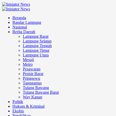
Skip
to
Primary
content
Menu
Beranda
Bandar Lampung
Nasional
Berita Daerah
Lampung Barat
Lampung Selatan
Lampung Tengah
Lampung Timur
Lampung Utara
Mesuji
Metro
Pesawaran
Pesisir Barat
Pringsewu
Tanggamus
Tulang Bawang
Tulang Bawang Barat
Way Kanan
Politik
Hukum & Kriminal
Ekobis
Pendidikan