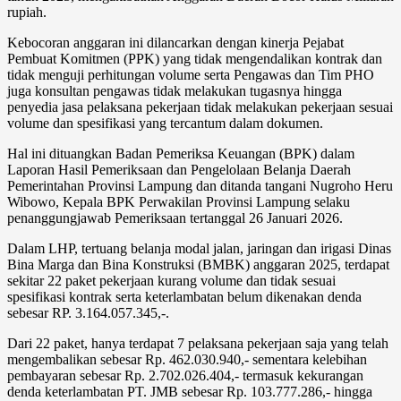
rupiah.
Kebocoran anggaran ini dilancarkan dengan kinerja Pejabat
Pembuat Komitmen (PPK) yang tidak mengendalikan kontrak dan
tidak menguji perhitungan volume serta Pengawas dan Tim PHO
juga konsultan pengawas tidak melakukan tugasnya hingga
penyedia jasa pelaksana pekerjaan tidak melakukan pekerjaan sesuai
volume dan spesifikasi yang tercantum dalam dokumen.
Hal ini dituangkan Badan Pemeriksa Keuangan (BPK) dalam
Laporan Hasil Pemeriksaan dan Pengelolaan Belanja Daerah
Pemerintahan Provinsi Lampung dan ditanda tangani Nugroho Heru
Wibowo, Kepala BPK Perwakilan Provinsi Lampung selaku
penanggungjawab Pemeriksaan tertanggal 26 Januari 2026.
Dalam LHP, tertuang belanja modal jalan, jaringan dan irigasi Dinas
Bina Marga dan Bina Konstruksi (BMBK) anggaran 2025, terdapat
sekitar 22 paket pekerjaan kurang volume dan tidak sesuai
spesifikasi kontrak serta keterlambatan belum dikenakan denda
sebesar RP. 3.164.057.345,-.
Dari 22 paket, hanya terdapat 7 pelaksana pekerjaan saja yang telah
mengembalikan sebesar Rp. 462.030.940,- sementara kelebihan
pembayaran sebesar Rp. 2.702.026.404,- termasuk kekurangan
denda keterlambatan PT. JMB sebesar Rp. 103.777.286,- hingga