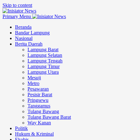
Skip to content
Primary Menu
Beranda
Bandar Lampung
Nasional
Berita Daerah
Lampung Barat
Lampung Selatan
Lampung Tengah
Lampung Timur
Lampung Utara
Mesuji
Metro
Pesawaran
Pesisir Barat
Pringsewu
Tanggamus
Tulang Bawang
Tulang Bawang Barat
Way Kanan
Politik
Hukum & Kriminal
Ekobis