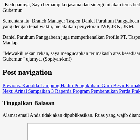
“Kedepannya, Saya berharap kerjasama dan sinergi ini akan terus berla
Gubernur.
Sementara itu, Branch Manager Taspen Daniel Paruhum Panggabean 
yang dengan tepat waktu, melakukan penyetoran IWP, JKK, JKM.
Daniel Paruhum Panggabean juga memperkenalkan Profile PT. Taspen
Mantap.
“Mewakili rekan-rekan, saya mengucapkan terimakasih atas kesedi
Gubernur,” ujarnya. (Sopiyan/kmf)
Post navigation
Previous:
Kapolda Lampung Hadiri Pengukuhan Guru Besar Farmakol
Next:
Arinal Sampaikan 3 Raperda Program Pembentukan Perda Pr
Tinggalkan Balasan
Alamat email Anda tidak akan dipublikasikan.
Ruas yang wajib ditan