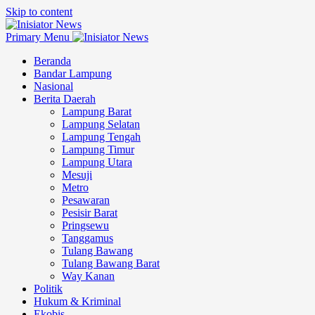
Skip to content
Primary Menu
Beranda
Bandar Lampung
Nasional
Berita Daerah
Lampung Barat
Lampung Selatan
Lampung Tengah
Lampung Timur
Lampung Utara
Mesuji
Metro
Pesawaran
Pesisir Barat
Pringsewu
Tanggamus
Tulang Bawang
Tulang Bawang Barat
Way Kanan
Politik
Hukum & Kriminal
Ekobis