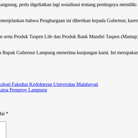
ngsung, perlu digeliatkan lagi sosialisasi tentang pentingnya memiliki
menjelaskan bahwa Penghargaan ini diberikan kepada Gubernur, kare
 serta Produk Taspen Life dan Produk Bank Mandiri Taspen (Mantap),
aan Bapak Gubernur Lampung menerima kunjungan kami. Ini merupakan
ogi Fakultas Kedokteran Universitas Malahayati
akarsa Pemprov Lampung
dai
*