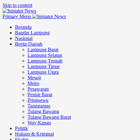
Skip to content
Primary Menu
Beranda
Bandar Lampung
Nasional
Berita Daerah
Lampung Barat
Lampung Selatan
Lampung Tengah
Lampung Timur
Lampung Utara
Mesuji
Metro
Pesawaran
Pesisir Barat
Pringsewu
Tanggamus
Tulang Bawang
Tulang Bawang Barat
Way Kanan
Politik
Hukum & Kriminal
Ekobis