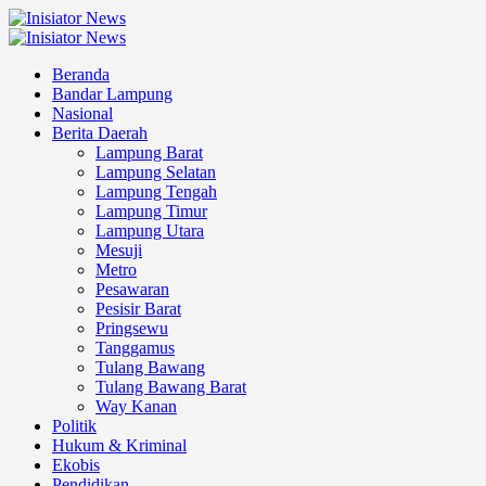
Skip
to
Primary
content
Menu
Beranda
Bandar Lampung
Nasional
Berita Daerah
Lampung Barat
Lampung Selatan
Lampung Tengah
Lampung Timur
Lampung Utara
Mesuji
Metro
Pesawaran
Pesisir Barat
Pringsewu
Tanggamus
Tulang Bawang
Tulang Bawang Barat
Way Kanan
Politik
Hukum & Kriminal
Ekobis
Pendidikan