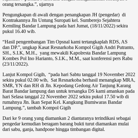
orang tersangka.”, ujarnya
Pengungkapan di awali dengan penangkapan JH (pengedar) di
Kontrakannya Jln Untung Suropati kel. Sumberejo Sejahtera
Kemiling Bandar Lampung pada hari Jumat, (18/11/2022) sekira
pukul 16.40 wib.
“Hasil pengembangan Tim Opsnal kami tertangkaplah RDS, AS
dan DP.”, ungkap Kasat Resnarkoba Kompol Gigih Andri Putranto,
SH., S.I.K, M.H., yang mewakili Kapolresta Bandar Lampung
Kombes Pol Ino Harianto, S.I.K., M.M., saat konferensi pers Rabu
(23/11/2022).
Lanjut Kompol Gigih, “pada hari Sabtu tanggal 19 November 2022
sekira pukul 02.00 wib, Sat Resnarkoba berhasil menangkap MRA,
SMR, YN dan RH di Jln. Kepodang Gedong Air Tanjung Karang
Barat Bandar lampung dan untuk tersangka DS kami amankan pada
hari Selasa tanggal 22 November 2022 sekira pukul 17.50 wib di
rumahnya Jln. Ikan Sepat Kel. Kangkung Bumiwaras Bandar
Lampung.”, tambah Kompol Gigih
Dari ke 9 orang yang diamankan 2 diantaranya terindikasi sebagai
pengedar kemudian beragam barang bukti turut diamankan mulai
dari sabu, ganja, handpone hingga timbangan digital.