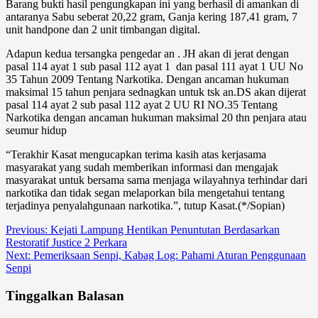
Barang bukti hasil pengungkapan ini yang berhasil di amankan di
antaranya Sabu seberat 20,22 gram, Ganja kering 187,41 gram, 7
unit handpone dan 2 unit timbangan digital.
Adapun kedua tersangka pengedar an . JH akan di jerat dengan
pasal 114 ayat 1 sub pasal 112 ayat 1 dan pasal 111 ayat 1 UU No
35 Tahun 2009 Tentang Narkotika. Dengan ancaman hukuman
maksimal 15 tahun penjara sednagkan untuk tsk an.DS akan dijerat
pasal 114 ayat 2 sub pasal 112 ayat 2 UU RI NO.35 Tentang
Narkotika dengan ancaman hukuman maksimal 20 thn penjara atau
seumur hidup
“Terakhir Kasat mengucapkan terima kasih atas kerjasama
masyarakat yang sudah memberikan informasi dan mengajak
masyarakat untuk bersama sama menjaga wilayahnya terhindar dari
narkotika dan tidak segan melaporkan bila mengetahui tentang
terjadinya penyalahgunaan narkotika.”, tutup Kasat.(*/Sopian)
Post
Previous:
Kejati Lampung Hentikan Penuntutan Berdasarkan
Restoratif Justice 2 Perkara
navigation
Next:
Pemeriksaan Senpi, Kabag Log: Pahami Aturan Penggunaan
Senpi
Tinggalkan Balasan