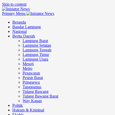
Skip to content
Primary Menu
Beranda
Bandar Lampung
Nasional
Berita Daerah
Lampung Barat
Lampung Selatan
Lampung Tengah
Lampung Timur
Lampung Utara
Mesuji
Metro
Pesawaran
Pesisir Barat
Pringsewu
Tanggamus
Tulang Bawang
Tulang Bawang Barat
Way Kanan
Politik
Hukum & Kriminal
Ekobis