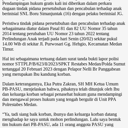
Pendampingan hukum gratis kali ini diberikan dalam perkara
dugaan tindak pidana persetubuhan dan pencabulan terhadap anak
berinisial SNL Boru Simanjuntak (16) dengan pelaku berinisial JG.
Peristiwa tindak pidana persetubuhan dan pencabulan terhadap anak
sebagaimana diatur dalam Pasal 81 dan 82 UU Nomor 35 tahun
2014 tentang perubahan UU Nomor 23 tahun 2022 tentang
Perlindungan Anak terjadi pada hari Senin (20/02) sekitar pukul
14.00 Wib di sekitar Jl. Purwosari Gg. Hehgio, Kecamatan Medan
Timur.
Hal ini sebagaimana tertuang dalam surat tanda bukti lapor polisi
nomor STTPLP/B/623/ll/2023/SPKT Restabes Medan/Polda Sumut
tertanggal 20 Februari 2023 dengan Pelapor Nelli Br Panggabean
yang merupakan Ibu kandung korban.
Dalam keterangannya, Eka Putra Zakran, SH MH Ketua Umum
PB-PASU, menjelaskan bahwa, pihaknya telah ditunjuk oleh Ibu
dan keluarga korban sebagai penasehat hukum guna mendampingi
dan mengawal proses hukum yang tengah bergulir di Unit PPA
Polrestabes Medan.
“Ya, tadi siang baik korban, ibunya dan keluarga korban datang
menghadap ke saya untuk mohon perlindungan. Lalu saya bentuk
tim hukum dari PB-PASU, ada 11 orang anggota PASU yang