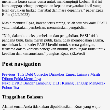
menerima kuasa cuma-cuma untuk mendampingi korban. Hal ini
kami anggap sebagai pengabdian kepada masyarakat kecil yang
telah dirugikan harkat, martabat dan masa depannya,” papar Epza,
Rabu (22/2/2023).
Masih menurut Epza, karena terus terang, salah satu visi-misi PASU
yaitu melakukan pembelaan, menuntaskan pengabdian.
“Nah, dalam konteks pembelaan dan pengabdian, PASU tidak
pandang bulu, kami merah putih, kami tidak membedakan agama,
melainkan kami kader PASU berdiri untuk semua golongan,
terutama dalam konteks penegakan hukum, kami tegak lurus untuk
keadilan dan kemanusiaan,” pungkas Epza. (Eko/red)
Post navigation
Previous:
Tiga Debt Collector Diringkus Empat Lainnya Masih
Diburu Polda Metro Jaya
Next:
DPRD Bandar Lampung: DLH Kurang Tanggap Mengecek
Pohon Tua
Tinggalkan Balasan
Alamat email Anda tidak akan dipublikasikan.
Ruas yang wajib