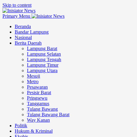
Skip to content
Primary Menu
Beranda
Bandar Lampung
Nasional
Berita Daerah
Lampung Barat
Lampung Selatan
Lampung Tengah
Lampung Timur
Lampung Utara
Mesuji
Metro
Pesawaran
Pesisir Barat
Pringsewu
Tanggamus
Tulang Bawang
Tulang Bawang Barat
Way Kanan
Politik
Hukum & Kriminal
Ekobis