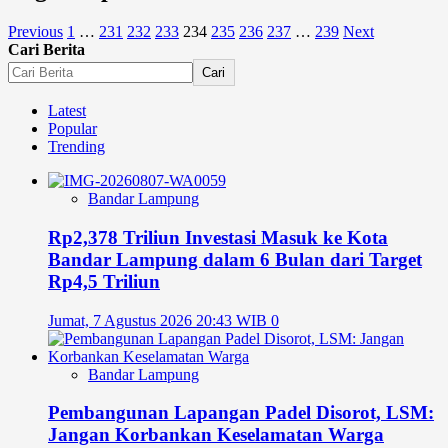
Previous
1
…
231
232
233
234
235
236
237
…
239
Next
Cari Berita
Cari
Latest
Popular
Trending
Bandar Lampung
Rp2,378 Triliun Investasi Masuk ke Kota
Bandar Lampung dalam 6 Bulan dari Target
Rp4,5 Triliun
Jumat, 7 Agustus 2026 20:43 WIB
0
Bandar Lampung
Pembangunan Lapangan Padel Disorot, LSM:
Jangan Korbankan Keselamatan Warga