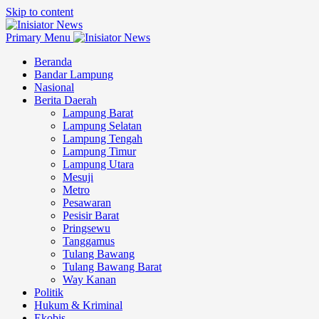
Skip to content
Primary Menu
Beranda
Bandar Lampung
Nasional
Berita Daerah
Lampung Barat
Lampung Selatan
Lampung Tengah
Lampung Timur
Lampung Utara
Mesuji
Metro
Pesawaran
Pesisir Barat
Pringsewu
Tanggamus
Tulang Bawang
Tulang Bawang Barat
Way Kanan
Politik
Hukum & Kriminal
Ekobis