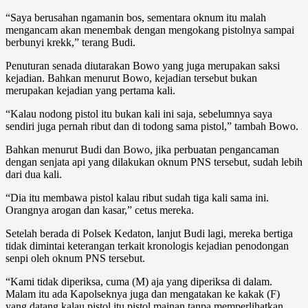
“Saya berusahan ngamanin bos, sementara oknum itu malah
mengancam akan menembak dengan mengokang pistolnya sampai
berbunyi krekk,” terang Budi.
Penuturan senada diutarakan Bowo yang juga merupakan saksi
kejadian. Bahkan menurut Bowo, kejadian tersebut bukan
merupakan kejadian yang pertama kali.
“Kalau nodong pistol itu bukan kali ini saja, sebelumnya saya
sendiri juga pernah ribut dan di todong sama pistol,” tambah Bowo.
Bahkan menurut Budi dan Bowo, jika perbuatan pengancaman
dengan senjata api yang dilakukan oknum PNS tersebut, sudah lebih
dari dua kali.
“Dia itu membawa pistol kalau ribut sudah tiga kali sama ini.
Orangnya arogan dan kasar,” cetus mereka.
Setelah berada di Polsek Kedaton, lanjut Budi lagi, mereka bertiga
tidak dimintai keterangan terkait kronologis kejadian penodongan
senpi oleh oknum PNS tersebut.
“Kami tidak diperiksa, cuma (M) aja yang diperiksa di dalam.
Malam itu ada Kapolseknya juga dan mengatakan ke kakak (F)
yang datang kalau pistol itu pistol mainan tanpa memperlihatkan