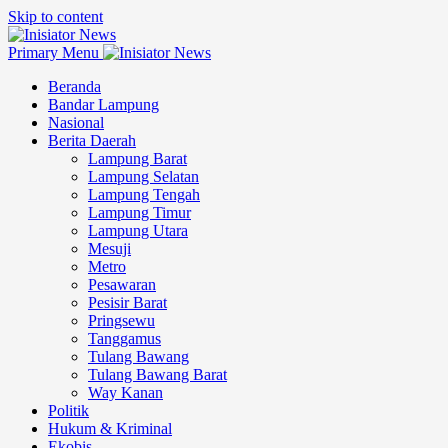
Skip to content
Primary Menu
Beranda
Bandar Lampung
Nasional
Berita Daerah
Lampung Barat
Lampung Selatan
Lampung Tengah
Lampung Timur
Lampung Utara
Mesuji
Metro
Pesawaran
Pesisir Barat
Pringsewu
Tanggamus
Tulang Bawang
Tulang Bawang Barat
Way Kanan
Politik
Hukum & Kriminal
Ekobis