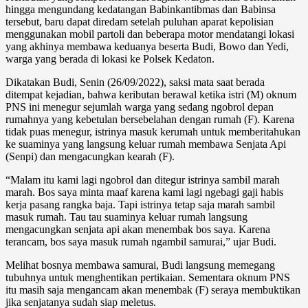
hingga mengundang kedatangan Babinkantibmas dan Babinsa
tersebut, baru dapat diredam setelah puluhan aparat kepolisian
menggunakan mobil partoli dan beberapa motor mendatangi lokasi
yang akhinya membawa keduanya beserta Budi, Bowo dan Yedi,
warga yang berada di lokasi ke Polsek Kedaton.
Dikatakan Budi, Senin (26/09/2022), saksi mata saat berada
ditempat kejadian, bahwa keributan berawal ketika istri (M) oknum
PNS ini menegur sejumlah warga yang sedang ngobrol depan
rumahnya yang kebetulan bersebelahan dengan rumah (F). Karena
tidak puas menegur, istrinya masuk kerumah untuk memberitahukan
ke suaminya yang langsung keluar rumah membawa Senjata Api
(Senpi) dan mengacungkan kearah (F).
“Malam itu kami lagi ngobrol dan ditegur istrinya sambil marah
marah. Bos saya minta maaf karena kami lagi ngebagi gaji habis
kerja pasang rangka baja. Tapi istrinya tetap saja marah sambil
masuk rumah. Tau tau suaminya keluar rumah langsung
mengacungkan senjata api akan menembak bos saya. Karena
terancam, bos saya masuk rumah ngambil samurai,” ujar Budi.
Melihat bosnya membawa samurai, Budi langsung memegang
tubuhnya untuk menghentikan pertikaian. Sementara oknum PNS
itu masih saja mengancam akan menembak (F) seraya membuktikan
jika senjatanya sudah siap meletus.