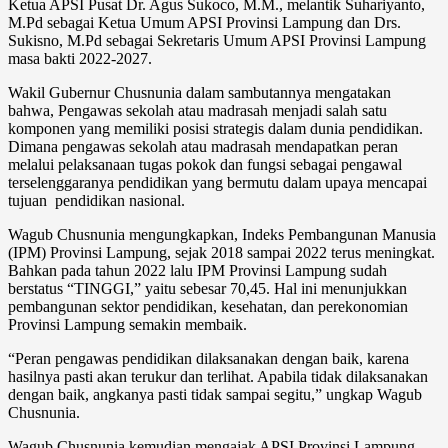
Ketua APSI Pusat Dr. Agus Sukoco, M.M., melantik Suhariyanto,
M.Pd sebagai Ketua Umum APSI Provinsi Lampung dan Drs.
Sukisno, M.Pd sebagai Sekretaris Umum APSI Provinsi Lampung
masa bakti 2022-2027.
Wakil Gubernur Chusnunia dalam sambutannya mengatakan
bahwa, Pengawas sekolah atau madrasah menjadi salah satu
komponen yang memiliki posisi strategis dalam dunia pendidikan.
Dimana pengawas sekolah atau madrasah mendapatkan peran
melalui pelaksanaan tugas pokok dan fungsi sebagai pengawal
terselenggaranya pendidikan yang bermutu dalam upaya mencapai
tujuan pendidikan nasional.
Wagub Chusnunia mengungkapkan, Indeks Pembangunan Manusia
(IPM) Provinsi Lampung, sejak 2018 sampai 2022 terus meningkat.
Bahkan pada tahun 2022 lalu IPM Provinsi Lampung sudah
berstatus “TINGGI,” yaitu sebesar 70,45. Hal ini menunjukkan
pembangunan sektor pendidikan, kesehatan, dan perekonomian
Provinsi Lampung semakin membaik.
“Peran pengawas pendidikan dilaksanakan dengan baik, karena
hasilnya pasti akan terukur dan terlihat. Apabila tidak dilaksanakan
dengan baik, angkanya pasti tidak sampai segitu,” ungkap Wagub
Chusnunia.
Wagub Chusnunia kemudian mengajak APSI Provinsi Lampung