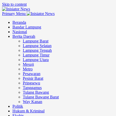
Skip to content
Primary Menu
Beranda
Bandar Lampung
Nasional
Berita Daerah
Lampung Barat
Lampung Selatan
Lampung Tengah
Lampung Timur
Lampung Utara
Mesuji
Metro
Pesawaran
Pesisir Barat
Pringsewu
Tanggamus
Tulang Bawang
Tulang Bawang Barat
Way Kanan
Politik
Hukum & Kriminal
Ekobis