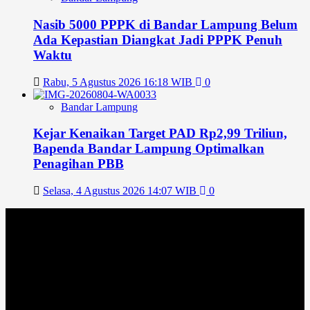
Nasib 5000 PPPK di Bandar Lampung Belum
Ada Kepastian Diangkat Jadi PPPK Penuh
Waktu
Rabu, 5 Agustus 2026 16:18 WIB
0
Bandar Lampung
Kejar Kenaikan Target PAD Rp2,99 Triliun,
Bapenda Bandar Lampung Optimalkan
Penagihan PBB
Selasa, 4 Agustus 2026 14:07 WIB
0