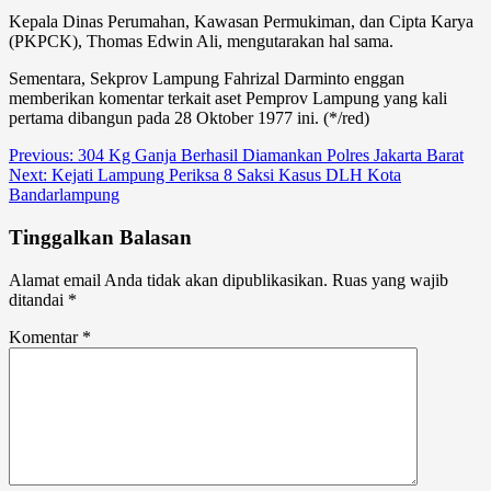
Kepala Dinas Perumahan, Kawasan Permukiman, dan Cipta Karya
(PKPCK), Thomas Edwin Ali, mengutarakan hal sama.
Sementara, Sekprov Lampung Fahrizal Darminto enggan
memberikan komentar terkait aset Pemprov Lampung yang kali
pertama dibangun pada 28 Oktober 1977 ini. (*/red)
Post
Previous:
304 Kg Ganja Berhasil Diamankan Polres Jakarta Barat
Next:
Kejati Lampung Periksa 8 Saksi Kasus DLH Kota
navigation
Bandarlampung
Tinggalkan Balasan
Alamat email Anda tidak akan dipublikasikan.
Ruas yang wajib
ditandai
*
Komentar
*