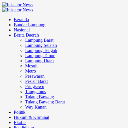
Skip
to
Primary
content
Menu
Beranda
Bandar Lampung
Nasional
Berita Daerah
Lampung Barat
Lampung Selatan
Lampung Tengah
Lampung Timur
Lampung Utara
Mesuji
Metro
Pesawaran
Pesisir Barat
Pringsewu
Tanggamus
Tulang Bawang
Tulang Bawang Barat
Way Kanan
Politik
Hukum & Kriminal
Ekobis
Pendidikan