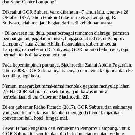
dan Sport Center Lampung”.
Diketahui GOR Saburai yang dibangun 47 tahun lalu, tepatnya 28
Oktober 1977, tahun terakhir Gubernur ketiga Lampung, R.
Sutiyoso, telah menjadi bagian dari nadi kehidupan warga.
“Di kawasan itu, dulu, pusat berbagai turnamen olahraga, pameran
pembangunan, pagelaran musik, hingga solat ied resmi Pemprov
Lampung,” kata Zainal Abidin Pagaraalam, gubernur kedua
Lampung dan sebelum R. Sutiyoso, GOR Saburai belum ada, rajin
bermain tenis di kawasan tersebut.
Pada kepemimpinan putranya, Sjachroedin Zainal Abidin Pagaralan,
tahun 2008, GOR Saburai nyaris lenyap dan hendak dipindahkan ke
Kemiling, tepi kota.
Namun, masyarakat ramai-ramai menolak gagasan menyulap lahan
2,7 Ha GOR Saburai dan sekitarnya jadi kawasan pusat
perbelanjaan di era Gubernur Sjachroedin ZP.
Di era gubernur Ridho Ficardo (2017), GOR Saburai dan sekitarnya
yang sudah tampak lusuh kembali menggoda hendak dijadikan
convention hall, hotel, hingga mal.
Lewat Dinas Pengairan dan Pemukiman Pemprov Lampung, untuk
GOR Saburai itu sendiri akan direhab dan tetap menjadi gedung