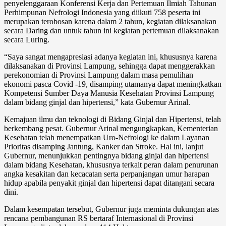
penyelenggaraan Konferensi Kerja dan Pertemuan Ilmiah Tahunan
Perhimpunan Nefrologi Indonesia yang diikuti 758 peserta ini
merupakan terobosan karena dalam 2 tahun, kegiatan dilaksanakan
secara Daring dan untuk tahun ini kegiatan pertemuan dilaksanakan
secara Luring.
“Saya sangat mengapresiasi adanya kegiatan ini, khususnya karena
dilaksanakan di Provinsi Lampung, sehingga dapat menggerakkan
perekonomian di Provinsi Lampung dalam masa pemulihan
ekonomi pasca Covid -19, disamping utamanya dapat meningkatkan
Kompetensi Sumber Daya Manusia Kesehatan Provinsi Lampung
dalam bidang ginjal dan hipertensi,” kata Gubernur Arinal.
Kemajuan ilmu dan teknologi di Bidang Ginjal dan Hipertensi, telah
berkembang pesat. Gubernur Arinal mengungkapkan, Kementerian
Kesehatan telah menempatkan Uro-Nefrologi ke dalam Layanan
Prioritas disamping Jantung, Kanker dan Stroke. Hal ini, lanjut
Gubernur, menunjukkan pentingnya bidang ginjal dan hipertensi
dalam bidang Kesehatan, khususnya terkait peran dalam penurunan
angka kesakitan dan kecacatan serta perpanjangan umur harapan
hidup apabila penyakit ginjal dan hipertensi dapat ditangani secara
dini.
Dalam kesempatan tersebut, Gubernur juga meminta dukungan atas
rencana pembangunan RS bertaraf Internasional di Provinsi