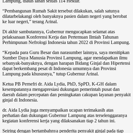
Lampung, diatas lahan seluas 114 Hektar.
“Pembangunan Rumah Sakit tersebut dilakukan, salah satunya
dilatarbelakangi oleh banyaknya pasien dalam negeri yang berobat
ke luar negeri,” terang Arinal.
Di akhir sambutannya, Gubernur mengucapkan selamat atas
pelaksanaan Konferensi Kerja dan Pertemuan Ilmiah Tahunan
Perhimpunan Nefrologi Indonesia tahun 2022 di Provinsi Lampung.
“Kepada para Guru Besar dan narasumber lainnya, saya menitipkan
Sumber Daya Manusia Provinsi Lampung, agar mendapatkan ilmu
sebanyak-banyaknya, dengan harapan Bidang Ginjal dan Hipertensi
dapat berkembang pesat di Indonesia umumnya dan Provinsi
Lampung pada khususnya,” tutup Gubernur Arinal.
Ketua PB Pernefri dr. Aida Lydia, PhD, SpPD, K-GH dalam
kesempatannya mengapresiasi dukungan pemerintah pusat dan
daerah dalam percepatan dan peningkatan cakupan layanan penyakit
ginjal di Indonesia.
dr. Aida Lydia juga menyampaikan ucapan terimakasih atas
perhatian dan dukungan Gubernur Lampung atas terselenggaranya
kegiatan konferensi kerja yang dilaksanakan tiap 2 tahun ini.
Seiring dengan bertambahnya penderita penyakit ginjal pada tiap