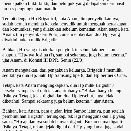
mendapatkan bukti-bukti, dan petunjuk yang didapatkan dari hasil
proses pengungkapan mandiri.
Terkait dengan Hp Brigadir J, kata Anam, tim penyelidikannya,
sudah pernah meminta kepada penyidik untuk menguak percakapan,
dan komunikasi yang dilakukan sebelum kematian. Akan tetapi, kata
Anam, tim penyidik dari Polri, cuma memberikan dua Hp, yang
diyakini bukan milik Brigadir J.
Bahkan, Hp yang disodorkan penyidik tersebut, tak berisikan
apapun. “Hp-nya Joshua (J), sampai sekarang, juga belum ketemu,”
ujar Anam, di Komisi III DPR, Senin (22/8).
Anam mengatakan, dari pengakuan keluarga, Brigadir J memiliki
sedikitnya dua Hp. Satu Hp Samsung tipe-8, dan Hp bermerk Cina.
Tetapi, kata Anam mengungkapkan, dua Hp milik Brigadir J
tersebut sampai saat raib tak ada rimbanya. “Bukan hanya hilang
fisiknya. Tetapi, jejak digital dari dua Hp tersebut, juga tidak
diketahui. Sampai sekarang juga belum ketemu,” ujar Anam.
Bahkan, kata Anam, para ajudan Irjen Sambo lainnya, pun setelah
pembunuhan Brigadir J terungkap, tak lagi menggunakan Hp yang
sama. “Hp ajudannya sudah banyak diganti. Bukan cuma diganti
fisiknya. Tetapi, rekam jejak digital dari Hp yang lama, juga sudah