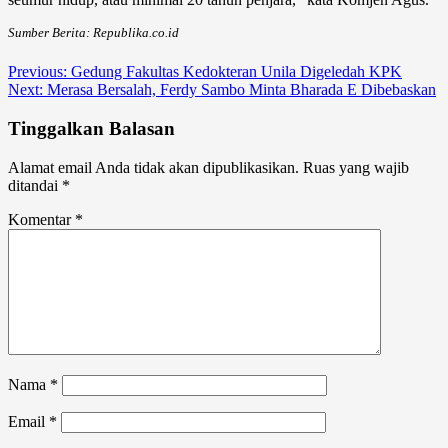
Sumber Berita: Republika.co.id
Previous:
Gedung Fakultas Kedokteran Unila Digeledah KPK
Next:
Merasa Bersalah, Ferdy Sambo Minta Bharada E Dibebaskan
Tinggalkan Balasan
Alamat email Anda tidak akan dipublikasikan.
Ruas yang wajib
ditandai
*
Komentar
*
Nama
*
Email
*