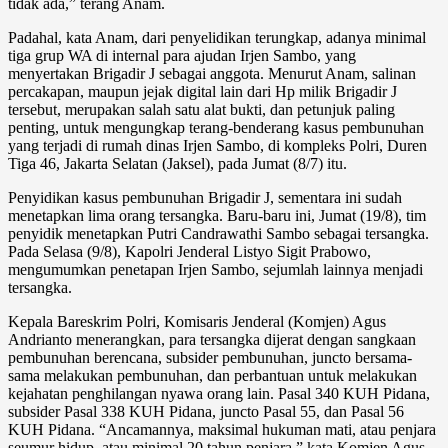
tidak ada,” terang Anam.
Padahal, kata Anam, dari penyelidikan terungkap, adanya minimal
tiga grup WA di internal para ajudan Irjen Sambo, yang
menyertakan Brigadir J sebagai anggota. Menurut Anam, salinan
percakapan, maupun jejak digital lain dari Hp milik Brigadir J
tersebut, merupakan salah satu alat bukti, dan petunjuk paling
penting, untuk mengungkap terang-benderang kasus pembunuhan
yang terjadi di rumah dinas Irjen Sambo, di kompleks Polri, Duren
Tiga 46, Jakarta Selatan (Jaksel), pada Jumat (8/7) itu.
Penyidikan kasus pembunuhan Brigadir J, sementara ini sudah
menetapkan lima orang tersangka. Baru-baru ini, Jumat (19/8), tim
penyidik menetapkan Putri Candrawathi Sambo sebagai tersangka.
Pada Selasa (9/8), Kapolri Jenderal Listyo Sigit Prabowo,
mengumumkan penetapan Irjen Sambo, sejumlah lainnya menjadi
tersangka.
Kepala Bareskrim Polri, Komisaris Jenderal (Komjen) Agus
Andrianto menerangkan, para tersangka dijerat dengan sangkaan
pembunuhan berencana, subsider pembunuhan, juncto bersama-
sama melakukan pembunuhan, dan perbantuan untuk melakukan
kejahatan penghilangan nyawa orang lain. Pasal 340 KUH Pidana,
subsider Pasal 338 KUH Pidana, juncto Pasal 55, dan Pasal 56
KUH Pidana. “Ancamannya, maksimal hukuman mati, atau penjara
seumur hidup, atau minimal 20 tahun penjara,” kata Komjen Agus.