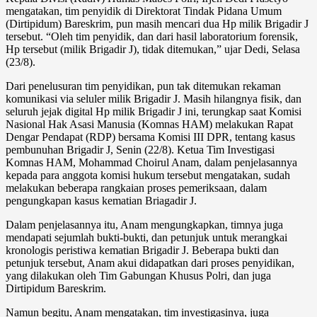
mengatakan, tim penyidik di Direktorat Tindak Pidana Umum
(Dirtipidum) Bareskrim, pun masih mencari dua Hp milik Brigadir J
tersebut. “Oleh tim penyidik, dan dari hasil laboratorium forensik,
Hp tersebut (milik Brigadir J), tidak ditemukan,” ujar Dedi, Selasa
(23/8).
Dari penelusuran tim penyidikan, pun tak ditemukan rekaman
komunikasi via seluler milik Brigadir J. Masih hilangnya fisik, dan
seluruh jejak digital Hp milik Brigadir J ini, terungkap saat Komisi
Nasional Hak Asasi Manusia (Komnas HAM) melakukan Rapat
Dengar Pendapat (RDP) bersama Komisi III DPR, tentang kasus
pembunuhan Brigadir J, Senin (22/8). Ketua Tim Investigasi
Komnas HAM, Mohammad Choirul Anam, dalam penjelasannya
kepada para anggota komisi hukum tersebut mengatakan, sudah
melakukan beberapa rangkaian proses pemeriksaan, dalam
pengungkapan kasus kematian Briagadir J.
Dalam penjelasannya itu, Anam mengungkapkan, timnya juga
mendapati sejumlah bukti-bukti, dan petunjuk untuk merangkai
kronologis peristiwa kematian Brigadir J. Beberapa bukti dan
petunjuk tersebut, Anam akui didapatkan dari proses penyidikan,
yang dilakukan oleh Tim Gabungan Khusus Polri, dan juga
Dirtipidum Bareskrim.
Namun begitu, Anam mengatakan, tim investigasinya, juga